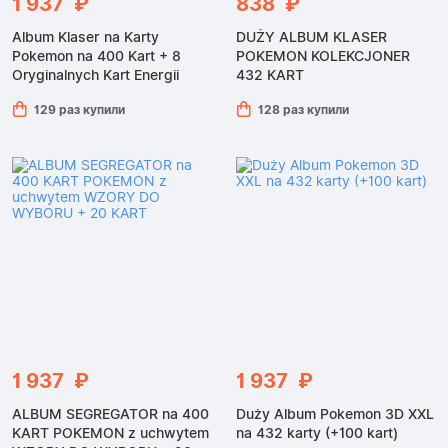
1 937 ₽
838 ₽
Album Klaser na Karty
DUŻY ALBUM KLASER
Pokemon na 400 Kart + 8
POKEMON KOLEKCJONER
Oryginalnych Kart Energii
432 KART
129 раз купили
128 раз купили
1 937 ₽
1 937 ₽
ALBUM SEGREGATOR na 400
Duży Album Pokemon 3D XXL
KART POKEMON z uchwytem
na 432 karty (+100 kart)