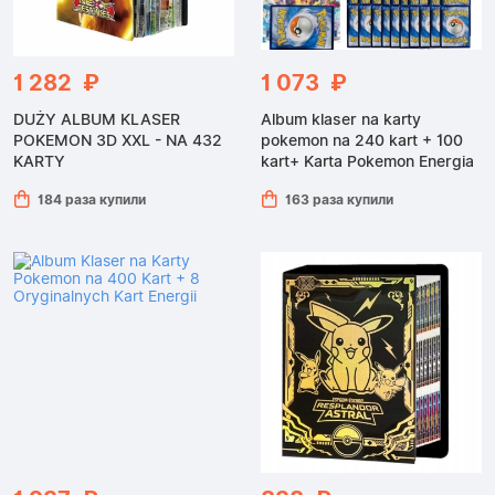
1 282 ₽
1 073 ₽
DUŻY ALBUM KLASER
Album klaser na karty
POKEMON 3D XXL - NA 432
pokemon na 240 kart + 100
KARTY
kart+ Karta Pokemon Energia
184 раза купили
163 раза купили