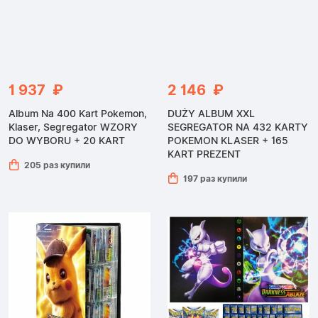
1 937 ₽
2 146 ₽
Album Na 400 Kart Pokemon,
DUŻY ALBUM XXL
Klaser, Segregator WZORY
SEGREGATOR NA 432 KARTY
DO WYBORU + 20 KART
POKEMON KLASER + 165
KART PREZENT
205 раз купили
197 раз купили