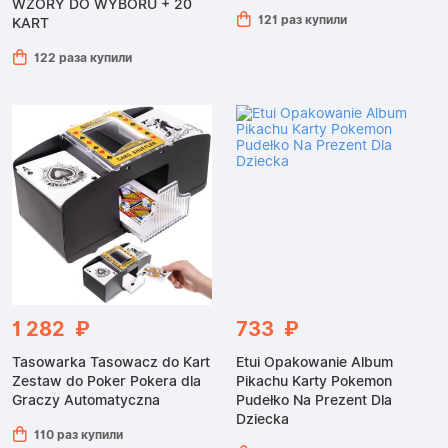
WZORY DO WYBORU + 20
121 раз купили
KART
122 раза купили
1 282 ₽
733 ₽
Tasowarka Tasowacz do Kart
Etui Opakowanie Album
Zestaw do Poker Pokera dla
Pikachu Karty Pokemon
Graczy Automatyczna
Pudełko Na Prezent Dla
Dziecka
110 раз купили