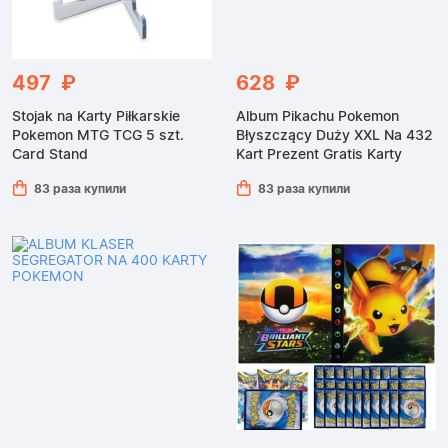
497 ₽
628 ₽
Stojak na Karty Piłkarskie
Album Pikachu Pokemon
Pokemon MTG TCG 5 szt.
Błyszczący Duży XXL Na 432
Card Stand
Kart Prezent Gratis Karty
83 раза купили
83 раза купили