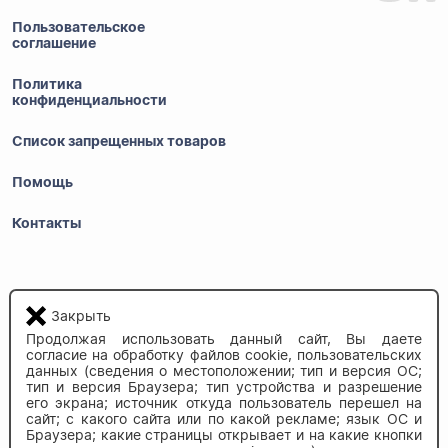
Пользовательское
соглашение
Политика
конфиденциальности
Список запрещенных товаров
Помощь
Контакты
8 (800) 350-83-37
Закрыть
Бесплатно по России
Продолжая использовать данный сайт, Вы даете
согласие на обработку файлов cookie, пользовательских
данных (сведения о местоположении; тип и версия ОС;
тип и версия Браузера; тип устройства и разрешение
Напишите нам
его экрана; источник откуда пользователь перешел на
info@auau.market
сайт; с какого сайта или по какой рекламе; язык ОС и
Браузера; какие страницы открывает и на какие кнопки