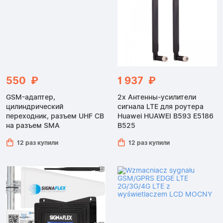
550 ₽
1 937 ₽
GSM-адаптер,
2x Антенны-усилители
цилиндрический
сигнала LTE для роутера
переходник, разъем UHF CB
Huawei HUAWEI B593 E5186
на разъем SMA
B525
12 раз купили
12 раз купили