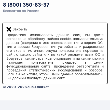
8 (800) 350-83-37
Бесплатно по России
Закрыть
Напишите нам
info@auau.market
Продолжая использовать данный сайт, Вы даете
согласие на обработку файлов cookie, пользовательских
данных (сведения о местоположении; тип и версия ОС;
236027, г.Калининград
тип и версия Браузера; тип устройства и разрешение
его экрана; источник откуда пользователь перешел на
ул.Калязинская 6, оф. 2
сайт; с какого сайта или по какой рекламе; язык ОС и
Браузера; какие страницы открывает и на какие кнопки
нажимает пользователь; ip-адрес) в целях
функционирования сайта, проведения ретаргетинга и
проведения статистических исследований и обзоров.
Если вы не хотите, чтобы Ваши данные обрабатывались,
Вы должны покинуть данный сайт.
© 2020-2026 auau.market