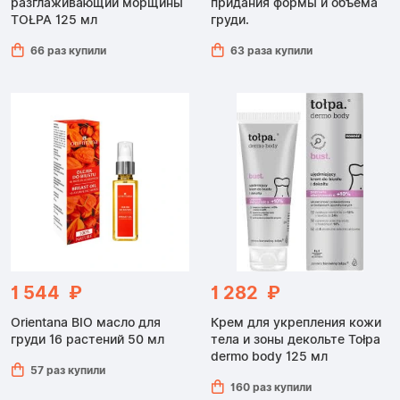
разглаживающий морщины
придания формы и объема
TOŁPA 125 мл
груди.
66 раз купили
63 раза купили
1 544 ₽
1 282 ₽
Orientana BIO масло для
Крем для укрепления кожи
груди 16 растений 50 мл
тела и зоны декольте Tołpa
dermo body 125 мл
57 раз купили
160 раз купили