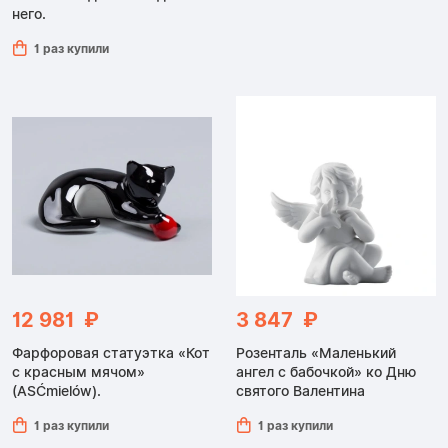
него.
1 раз купили
12 981 ₽
3 847 ₽
Фарфоровая статуэтка «Кот
Розенталь «Маленький
с красным мячом»
ангел с бабочкой» ко Дню
(ASĆmielów).
святого Валентина
1 раз купили
1 раз купили