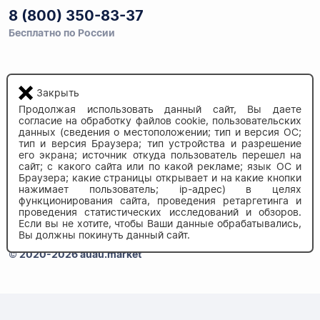
8 (800) 350-83-37
Бесплатно по России
Напишите нам
Закрыть
info@auau.market
Продолжая использовать данный сайт, Вы даете
согласие на обработку файлов cookie, пользовательских
данных (сведения о местоположении; тип и версия ОС;
236027, г.Калининград
тип и версия Браузера; тип устройства и разрешение
ул.Калязинская 6, оф. 2
его экрана; источник откуда пользователь перешел на
сайт; с какого сайта или по какой рекламе; язык ОС и
Браузера; какие страницы открывает и на какие кнопки
нажимает пользователь; ip-адрес) в целях
функционирования сайта, проведения ретаргетинга и
проведения статистических исследований и обзоров.
Если вы не хотите, чтобы Ваши данные обрабатывались,
Вы должны покинуть данный сайт.
© 2020-2026 auau.market