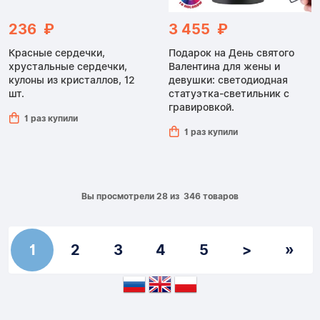
236 ₽
3 455 ₽
Красные сердечки,
Подарок на День святого
хрустальные сердечки,
Валентина для жены и
кулоны из кристаллов, 12
девушки: светодиодная
шт.
статуэтка-светильник с
гравировкой.
1 раз купили
1 раз купили
Вы просмотрели 28 из 346 товаров
1
2
3
4
5
>
»