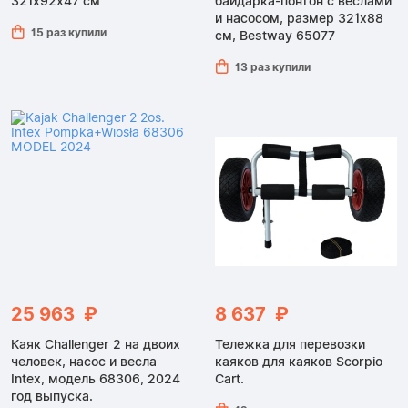
321x92x47 см
байдарка-понтон с веслами
и насосом, размер 321x88
15 раз купили
см, Bestway 65077
13 раз купили
25 963 ₽
8 637 ₽
Каяк Challenger 2 на двоих
Тележка для перевозки
человек, насос и весла
каяков для каяков Scorpio
Intex, модель 68306, 2024
Cart.
год выпуска.