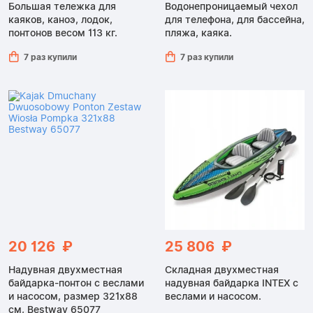
Большая тележка для
Водонепроницаемый чехол
каяков, каноэ, лодок,
для телефона, для бассейна,
понтонов весом 113 кг.
пляжа, каяка.
7 раз купили
7 раз купили
20 126 ₽
25 806 ₽
Надувная двухместная
Складная двухместная
байдарка-понтон с веслами
надувная байдарка INTEX с
и насосом, размер 321x88
веслами и насосом.
см, Bestway 65077