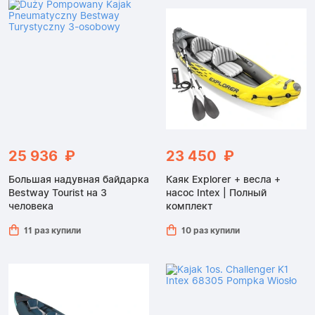
25 936 ₽
23 450 ₽
Большая надувная байдарка
Каяк Explorer + весла +
Bestway Tourist на 3
насос Intex | Полный
человека
комплект
11 раз купили
10 раз купили