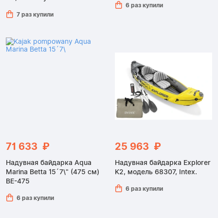
6 раз купили
7 раз купили
71 633 ₽
25 963 ₽
Надувная байдарка Aqua
Надувная байдарка Explorer
Marina Betta 15´7\" (475 см)
K2, модель 68307, Intex.
BE-475
6 раз купили
6 раз купили