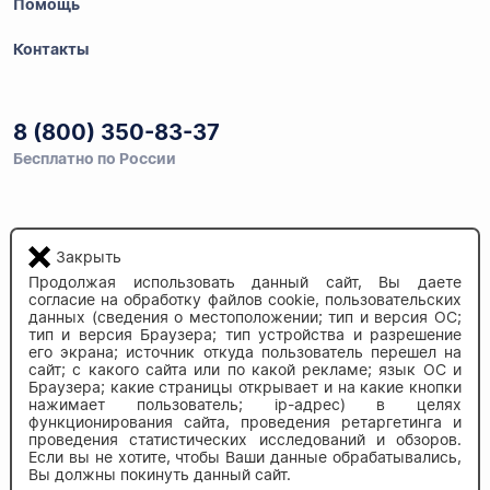
Помощь
Контакты
8 (800) 350-83-37
Бесплатно по России
Напишите нам
Закрыть
info@auau.market
Продолжая использовать данный сайт, Вы даете
согласие на обработку файлов cookie, пользовательских
236027, г.Калининград
данных (сведения о местоположении; тип и версия ОС;
тип и версия Браузера; тип устройства и разрешение
ул.Калязинская 6, оф. 2
его экрана; источник откуда пользователь перешел на
сайт; с какого сайта или по какой рекламе; язык ОС и
Браузера; какие страницы открывает и на какие кнопки
нажимает пользователь; ip-адрес) в целях
функционирования сайта, проведения ретаргетинга и
проведения статистических исследований и обзоров.
Если вы не хотите, чтобы Ваши данные обрабатывались,
Вы должны покинуть данный сайт.