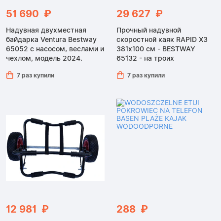
51 690 ₽
29 627 ₽
Надувная двухместная
Прочный надувной
байдарка Ventura Bestway
скоростной каяк RAPID X3
65052 с насосом, веслами и
381x100 см - BESTWAY
чехлом, модель 2024.
65132 - на троих
7 раз купили
7 раз купили
12 981 ₽
288 ₽