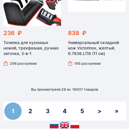
236 ₽
838 ₽
Точилка для кухонных
Универсальный складной
ножей, трехфазная, ручная
нож Victorinox, желтый,
заточка, 3-в-1
6.7836.L118 (11 см)
206 раз купили
195 раз купили
Вы просмотрели 28 из 16037 товаров
1
2
3
4
5
>
»