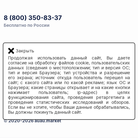
8 (800) 350-83-37
Бесплатно по России
Напишите нам
Закрыть
info@auau.market
Продолжая использовать данный сайт, Вы даете
согласие на обработку файлов cookie, пользовательских
данных (сведения о местоположении; тип и версия ОС;
236027, г.Калининград
тип и версия Браузера; тип устройства и разрешение
ул.Калязинская 6, оф. 2
его экрана; источник откуда пользователь перешел на
сайт; с какого сайта или по какой рекламе; язык ОС и
Браузера; какие страницы открывает и на какие кнопки
нажимает пользователь; ip-адрес) в целях
функционирования сайта, проведения ретаргетинга и
проведения статистических исследований и обзоров.
Если вы не хотите, чтобы Ваши данные обрабатывались,
Вы должны покинуть данный сайт.
© 2020-2026 auau.market