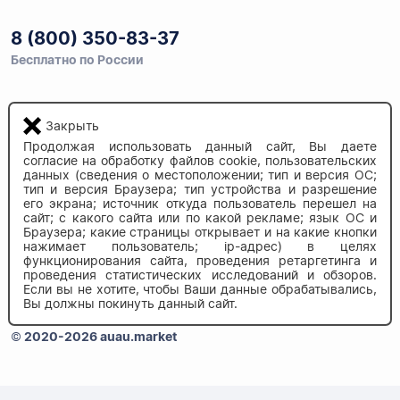
8 (800) 350-83-37
Бесплатно по России
Закрыть
Напишите нам
info@auau.market
Продолжая использовать данный сайт, Вы даете
согласие на обработку файлов cookie, пользовательских
данных (сведения о местоположении; тип и версия ОС;
236027, г.Калининград
тип и версия Браузера; тип устройства и разрешение
его экрана; источник откуда пользователь перешел на
ул.Калязинская 6, оф. 2
сайт; с какого сайта или по какой рекламе; язык ОС и
Браузера; какие страницы открывает и на какие кнопки
нажимает пользователь; ip-адрес) в целях
функционирования сайта, проведения ретаргетинга и
проведения статистических исследований и обзоров.
Если вы не хотите, чтобы Ваши данные обрабатывались,
Вы должны покинуть данный сайт.
© 2020-2026 auau.market