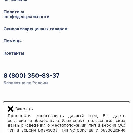
Политика
конфиденциальности
Список запрещенных товаров
Помощь
Контакты
8 (800) 350-83-37
Бесплатно по России
Напишите нам
Закрыть
info@auau.market
Продолжая использовать данный сайт, Вы даете
согласие на обработку файлов cookie, пользовательских
данных (сведения о местоположении; тип и версия ОС;
236027, г.Калининград
тип и версия Браузера; тип устройства и разрешение
ул.Калязинская 6, оф. 2