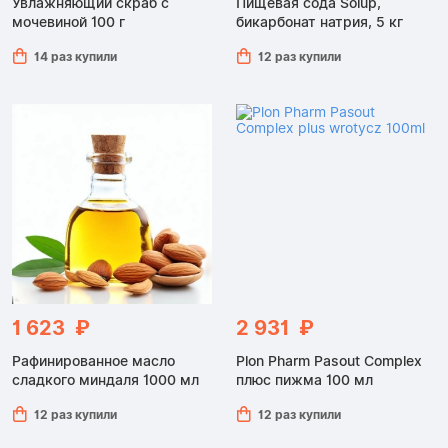
Увлажняющий скраб с
Пищевая сода Solup,
мочевиной 100 г
бикарбонат натрия, 5 кг
14 раз купили
12 раз купили
1 623 ₽
2 931 ₽
Рафинированное масло
Plon Pharm Pasout Complex
сладкого миндаля 1000 мл
плюс пижма 100 мл
12 раз купили
12 раз купили