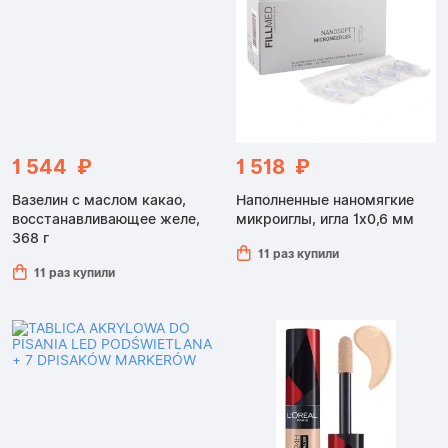
1 544 ₽
1 518 ₽
Вазелин с маслом какао,
Наполненные наномягкие
восстанавливающее желе,
микроиглы, игла 1x0,6 мм
368 г
11 раз купили
11 раз купили