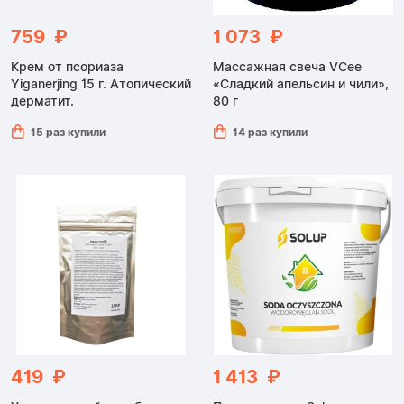
759 ₽
1 073 ₽
Крем от псориаза
Массажная свеча VCee
Yiganerjing 15 г. Атопический
«Сладкий апельсин и чили»,
дерматит.
80 г
15 раз купили
14 раз купили
419 ₽
1 413 ₽