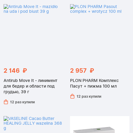
2 146 ₽
2 957 ₽
Antirub Move It - линимент
PLON PHARM Комплекс
для бедер и области под
Пасут + пижма 100 мл
грудью, 39 г
12 раз купили
12 раз купили