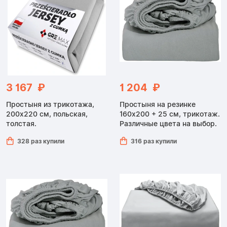
3 167 ₽
1 204 ₽
Простыня из трикотажа,
Простыня на резинке
200x220 см, польская,
160x200 + 25 см, трикотаж.
толстая.
Различные цвета на выбор.
328 раз купили
316 раз купили