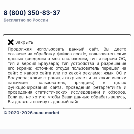
8 (800) 350-83-37
Бесплатно по России
Закрыть
Напишите нам
info@auau.market
Продолжая использовать данный сайт, Вы даете
согласие на обработку файлов cookie, пользовательских
данных (сведения о местоположении; тип и версия ОС;
236027, г.Калининград
тип и версия Браузера; тип устройства и разрешение
его экрана; источник откуда пользователь перешел на
ул.Калязинская 6, оф. 2
сайт; с какого сайта или по какой рекламе; язык ОС и
Браузера; какие страницы открывает и на какие кнопки
нажимает пользователь; ip-адрес) в целях
функционирования сайта, проведения ретаргетинга и
проведения статистических исследований и обзоров.
Если вы не хотите, чтобы Ваши данные обрабатывались,
Вы должны покинуть данный сайт.
© 2020-2026 auau.market