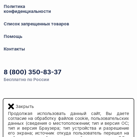
Политика
конфиденциальности
Список запрещенных товаров
Помощь
Контакты
8 (800) 350-83-37
Бесплатно по России
Напишите нам
Закрыть
info@auau.market
Продолжая использовать данный сайт, Вы даете
согласие на обработку файлов cookie, пользовательских
данных (сведения о местоположении; тип и версия ОС;
236027, г.Калининград
тип и версия Браузера; тип устройства и разрешение
ул.Калязинская 6, оф. 2
его экрана; источник откуда пользователь перешел на