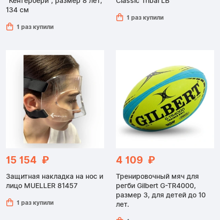
"Кентербери", размер 8 лет,
Classic Tribal LB
134 см
1 раз купили
1 раз купили
15 154 ₽
4 109 ₽
Защитная накладка на нос и
Тренировочный мяч для
лицо MUELLER 81457
регби Gilbert G-TR4000,
размер 3, для детей до 10
1 раз купили
лет.