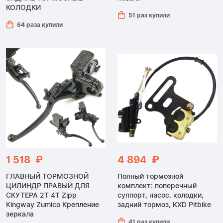
КОЛОДКИ
51 раз купили
64 раза купили
1 518 ₽
4 894 ₽
ГЛАВНЫЙ ТОРМОЗНОЙ
Полный тормозной
ЦИЛИНДР ПРАВЫЙ ДЛЯ
комплект: поперечный
СКУТЕРА 2Т 4Т Zipp
суппорт, насос, колодки,
Kingway Zumico Крепление
задний тормоз, KXD Pitbike
зеркала
41 раз купили