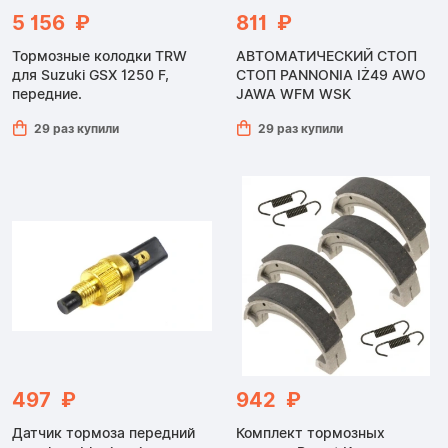
5 156 ₽
811 ₽
Тормозные колодки TRW
АВТОМАТИЧЕСКИЙ СТОП
для Suzuki GSX 1250 F,
СТОП PANNONIA IŻ49 AWO
передние.
JAWA WFM WSK
29 раз купили
29 раз купили
497 ₽
942 ₽
Датчик тормоза передний
Комплект тормозных