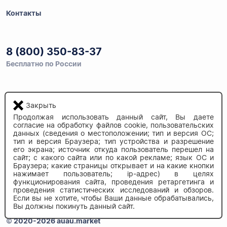
Контакты
8 (800) 350-83-37
Бесплатно по России
Напишите нам
Закрыть
info@auau.market
Продолжая использовать данный сайт, Вы даете
согласие на обработку файлов cookie, пользовательских
данных (сведения о местоположении; тип и версия ОС;
236027, г.Калининград
тип и версия Браузера; тип устройства и разрешение
ул.Калязинская 6, оф. 2
его экрана; источник откуда пользователь перешел на
сайт; с какого сайта или по какой рекламе; язык ОС и
Браузера; какие страницы открывает и на какие кнопки
нажимает пользователь; ip-адрес) в целях
функционирования сайта, проведения ретаргетинга и
проведения статистических исследований и обзоров.
Если вы не хотите, чтобы Ваши данные обрабатывались,
Вы должны покинуть данный сайт.
© 2020-2026 auau.market