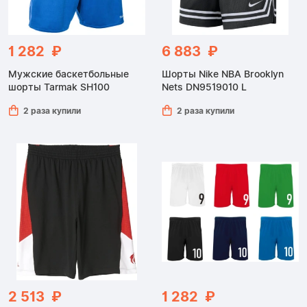
1 282 ₽
6 883 ₽
Мужские баскетбольные
Шорты Nike NBA Brooklyn
шорты Tarmak SH100
Nets DN9519010 L
2 раза купили
2 раза купили
2 513 ₽
1 282 ₽