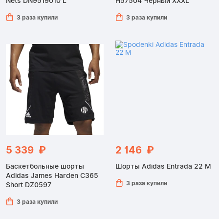
Nets DN9519010 L
H57504 Черный XXXL
3 раза купили
3 раза купили
5 339 ₽
2 146 ₽
Баскетбольные шорты
Шорты Adidas Entrada 22 M
Adidas James Harden C365
3 раза купили
Short DZ0597
3 раза купили