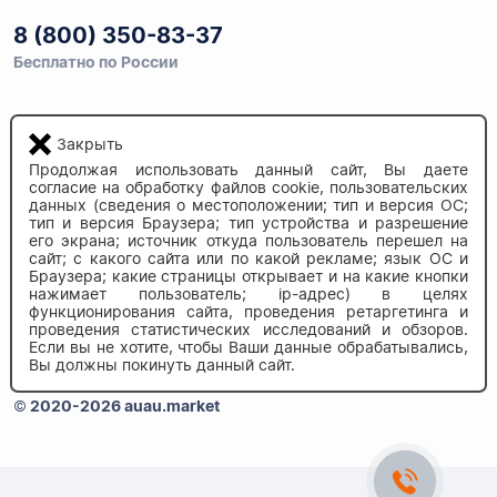
8 (800) 350-83-37
Бесплатно по России
Закрыть
Напишите нам
info@auau.market
Продолжая использовать данный сайт, Вы даете
согласие на обработку файлов cookie, пользовательских
данных (сведения о местоположении; тип и версия ОС;
236027, г.Калининград
тип и версия Браузера; тип устройства и разрешение
его экрана; источник откуда пользователь перешел на
ул.Калязинская 6, оф. 2
сайт; с какого сайта или по какой рекламе; язык ОС и
Браузера; какие страницы открывает и на какие кнопки
нажимает пользователь; ip-адрес) в целях
функционирования сайта, проведения ретаргетинга и
проведения статистических исследований и обзоров.
Если вы не хотите, чтобы Ваши данные обрабатывались,
Вы должны покинуть данный сайт.
© 2020-2026 auau.market