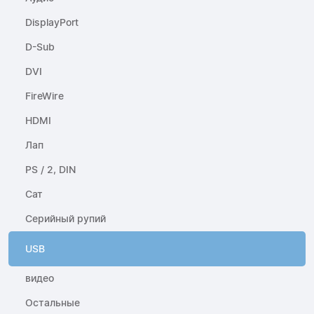
DisplayPort
D-Sub
DVI
FireWire
HDMI
Лап
PS / 2, DIN
Сат
Серийный рупий
USB
видео
Остальные