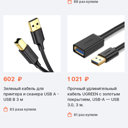
86 раз купили
602 ₽
1 021 ₽
Зеленый кабель для
Прочный удлинительный
принтера и сканера USB A -
кабель UGREEN с золотым
USB B 3 м
покрытием, USB-A — USB
3.0, 3 м.
83 раза купили
81 раз купили