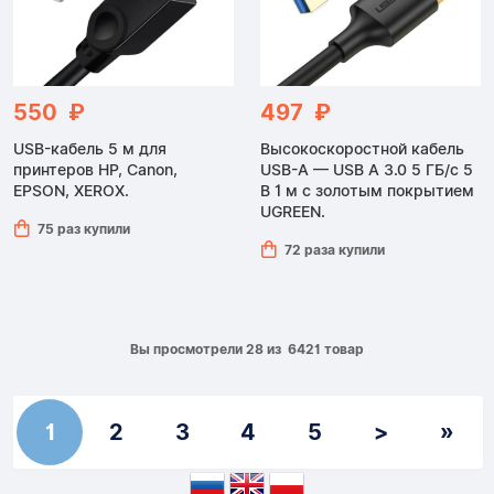
550 ₽
497 ₽
USB-кабель 5 м для
Высокоскоростной кабель
принтеров HP, Canon,
USB-A — USB A 3.0 5 ГБ/с 5
EPSON, XEROX.
В 1 м с золотым покрытием
UGREEN.
75 раз купили
72 раза купили
Вы просмотрели 28 из 6421 товар
1
2
3
4
5
>
»