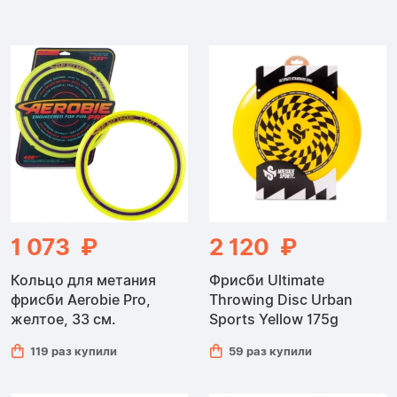
Жонглер
1 073 ₽
2 120 ₽
Кольцо для метания
Фрисби Ultimate
фрисби Aerobie Pro,
Throwing Disc Urban
желтое, 33 см.
Sports Yellow 175g
119 раз купили
59 раз купили