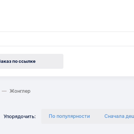
Заказ по ссылке
Жонглер
По популярности
Сначала де
Упорядочить: