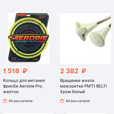
1 518 ₽
2 382 ₽
Кольцо для метания
Вращение жезла
фрисби Aerobie Pro,
мажоретки PMT1 BELTI
желтое.
Хром белый
50 раз купили
40 раз купили