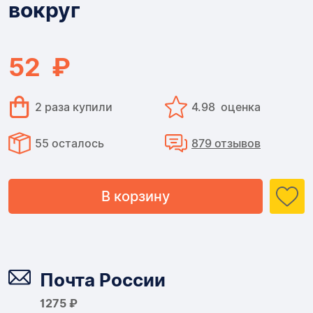
вокруг
52 ₽
2 раза купили
4.98 оценка
55 осталось
879 отзывов
В корзину
Доставка
Почта России
1275 ₽