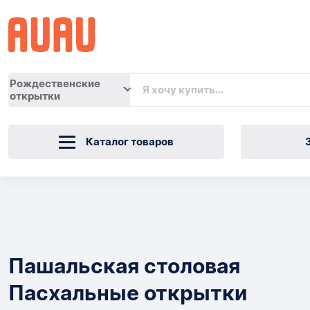
Рождественские
открытки
Каталог товаров
Пашальская
столовая
Товары
Пасхальные
Пашальская столовая
открытки
Пасхальные открытки
вокруг