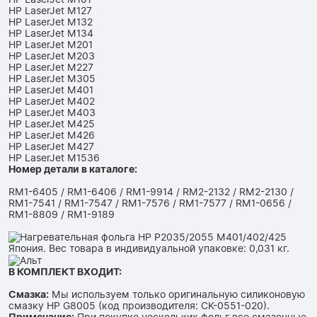
HP LaserJet M127
HP LaserJet M132
HP LaserJet M134
HP LaserJet M201
HP LaserJet M203
HP LaserJet M227
HP LaserJet M305
HP LaserJet M401
HP LaserJet M402
HP LaserJet M403
HP LaserJet M425
HP LaserJet M426
HP LaserJet M427
HP LaserJet M1536
Номер детали в каталоге:
RM1-6405 / RM1-6406 / RM1-9914 / RM2-2132 / RM2-2130 /
RM1-7541 / RM1-7547 / RM1-7576 / RM1-7577 / RM1-0656 /
RM1-8809 / RM1-9189
В КОМПЛЕКТ ВХОДИТ:
Смазка:
Мы используем только оригинальную силиконовую
смазку HP G8005 (код производителя: CK-0551-020).