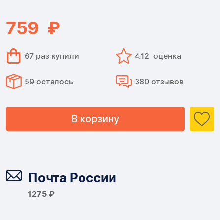
759 ₽
67 раз купили
4.12 оценка
59 осталось
380 отзывов
В корзину
Доставка
Почта России
1275 ₽