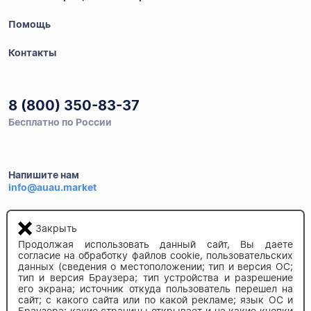
Помощь
Контакты
8 (800) 350-83-37
Бесплатно по России
Напишите нам
info@auau.market
236027, г.Калининград
Закрыть
ул.Калязинская 6, оф. 2
Продолжая использовать данный сайт, Вы даете
согласие на обработку файлов cookie, пользовательских
данных (сведения о местоположении; тип и версия ОС;
тип и версия Браузера; тип устройства и разрешение
его экрана; источник откуда пользователь перешел на
сайт; с какого сайта или по какой рекламе; язык ОС и
Браузера; какие страницы открывает и на какие кнопки