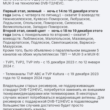
MUX-3 на технологию DVB-T2/HEVC.
Первый этап, зеленый
–
ночь с 14 по 15 декабря этого
года
(ночь с четверга по пятницу) – охватит 9 воеводств:
Нижнесилезское, Куявско-Поморское, Любушское,
Лодзьское, Опольское, Поморское, Силезское,
Великопольское, Западно-Поморское.
Второй этап, синий цвет
–
ночь с 18 по 19 декабря этого
года
(ночь с понедельника по вторник) – охватит 7
воеводств: Люблинское, Малопольское, Мазовецкое,
Подкарпатское, Подляское, Свентокшиское, Вармско-
Мазурское.
Кроме того, было объявлено о параллельном вещании 5
каналов на обоих мультиплексах ТВП — MUX-3 и MUX-6:
- TVP1, TVP2, TVP Info - с 15 декабря 2023 г. по 12 января
2024 г.
- Телеканалы TVP ABC и TVP Kultura - с 19 декабря 2023
года по 12 января 2024 года
Владельцам старых ресиверов, не поддерживающих
стандарт DVB-T2/HEVC, потребуется заменить их внешними
тюнерами/декодерами или телевизорами. В некоторых
случаях может потребоваться модернизация антенны. Для
ресиверов с поддержкой DVB-T2/HEVC в подавляющем
большинстве случаев достаточно будет просто
пересканировать каналы.