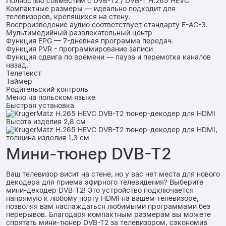
Полностью совместим с DVB-T2 / DVB-T H.265 HEVC
Компактные размеры — идеально подходит для
телевизоров, крепящихся на стену.
Воспроизведение аудио соответствует стандарту E-AC-3.
Мультимедийный развлекательный центр
Функция EPG — 7-дневная программа передач.
Функция PVR - программирование записи
Функция сдвига по времени — пауза и перемотка каналов
назад.
Телетекст
Таймер
Родительский контроль
Меню на польском языке
Быстрая установка
Мини-тюнер DVB-T2
Ваш телевизор висит на стене, но у вас нет места для нового
декодера для приема эфирного телевидения? Выберите
мини-декодер DVB-T2! Это устройство подключается
напрямую к любому порту HDMI на вашем телевизоре,
позволяя вам наслаждаться любимыми программами без
перерывов. Благодаря компактным размерам вы можете
спрятать мини-тюнер DVB-T2 за телевизором, сэкономив