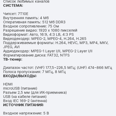
Список любимых каналов
СИСТЕМА:
Чипсет: 7T10E
Внутренняя память: 4 Мб
Оперативная память: 512 Мб DDR3
Входное сопротивление: 75 Ом
Разрешение видео: 1920 x 1080 пикселей
Видеоформат: Авто, 16:9, 4:3 LB, 4:3 PS
Видеодекодер: MPEG-2, MPEG-4, H.264, H.265
Поддерживаемые форматы: H.264, HEVC, MP3, MP4, MKV,
JPEG, AVI
Аудиодекодер: MPEG-1 Layer I/II, MPEG-2 Layer I/II
Форматирование диска: FAT32, NTFS
ТВ-тюнер:
Диапазон частот: (VHF) 177,5~226,5 МГц; (UHF) 474~866 МГц
Полоса пропускания: 7 МГц, 8 МГц
ВХОДЫ/ВЫХОДЫ:
HDMI
microUSB (питание)
Разъем 2,5 мм (для ИК-приемника)
USB (на кабеле питания)
Вход IEC 169-2 (антенна)
ИСТОЧНИК ПИТАНИЯ:
Входное напряжение: 5 В