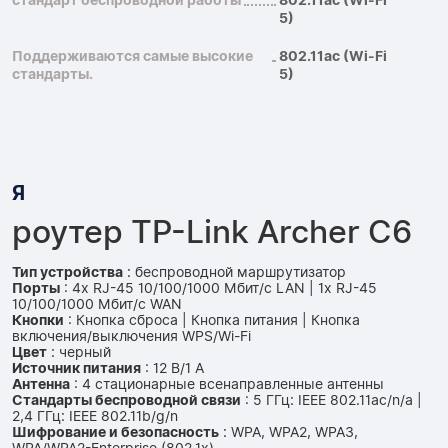
стандарт беспроводной работы
802.11ac (Wi-Fi
5)
Поддерживаются самые высокие
802.11ac (Wi-Fi
стандарты.
5)
Я
роутер TP-Link Archer C6
Тип устройства
: беспроводной маршрутизатор
Порты
: 4x RJ-45 10/100/1000 Мбит/с LAN | 1x RJ-45
10/100/1000 Мбит/с WAN
Кнопки
: Кнопка сброса | Кнопка питания | Кнопка
включения/выключения WPS/Wi-Fi
Цвет
: черный
Источник питания
: 12 В/1 А
Антенна
: 4 стационарные всенаправленные антенны
Стандарты беспроводной связи
: 5 ГГц: IEEE 802.11ac/n/a |
2,4 ГГц: IEEE 802.11b/g/n
Шифрование и безопасность
: WPA, WPA2, WPA3,