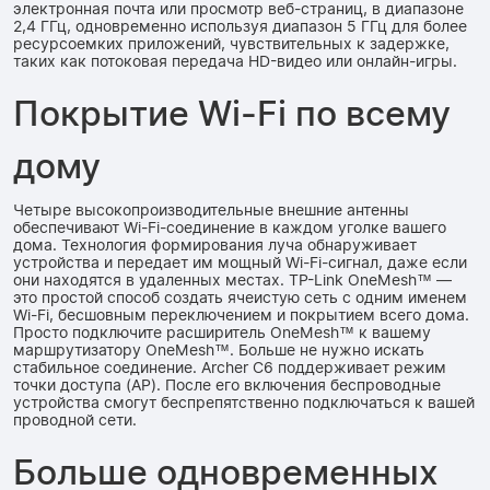
электронная почта или просмотр веб-страниц, в диапазоне
2,4 ГГц, одновременно используя диапазон 5 ГГц для более
ресурсоемких приложений, чувствительных к задержке,
таких как потоковая передача HD-видео или онлайн-игры.
Покрытие Wi-Fi по всему
дому
Четыре высокопроизводительные внешние антенны
обеспечивают Wi-Fi-соединение в каждом уголке вашего
дома. Технология формирования луча обнаруживает
устройства и передает им мощный Wi-Fi-сигнал, даже если
они находятся в удаленных местах. TP-Link OneMesh™ —
это простой способ создать ячеистую сеть с одним именем
Wi-Fi, бесшовным переключением и покрытием всего дома.
Просто подключите расширитель OneMesh™ к вашему
маршрутизатору OneMesh™. Больше не нужно искать
стабильное соединение. Archer C6 поддерживает режим
точки доступа (AP). После его включения беспроводные
устройства смогут беспрепятственно подключаться к вашей
проводной сети.
Больше одновременных