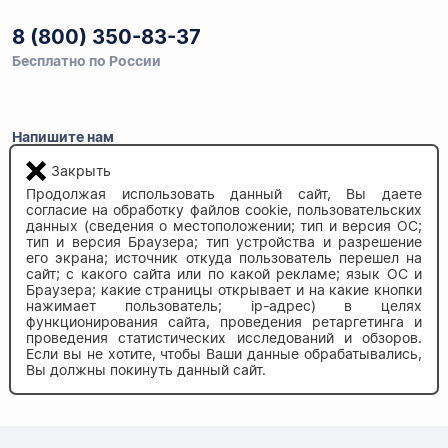
8 (800) 350-83-37
Бесплатно по России
Напишите нам
info@auau.market
Закрыть
Продолжая использовать данный сайт, Вы даете
236027, г.Калининград
согласие на обработку файлов cookie, пользовательских
ул.Калязинская 6, оф. 2
данных (сведения о местоположении; тип и версия ОС;
тип и версия Браузера; тип устройства и разрешение
его экрана; источник откуда пользователь перешел на
сайт; с какого сайта или по какой рекламе; язык ОС и
Браузера; какие страницы открывает и на какие кнопки
нажимает пользователь; ip-адрес) в целях
функционирования сайта, проведения ретаргетинга и
проведения статистических исследований и обзоров.
Если вы не хотите, чтобы Ваши данные обрабатывались,
Вы должны покинуть данный сайт.
© 2020-2026 auau.market