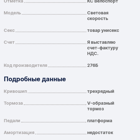
Отметка
КС Велоспорт
Модель
Световая
скорость
Секс
товар унисекс
Счет
Я выставляю
счет-фактуру
НДС.
Код производителя
276Б
Подробные данные
Кривошип
трехрядный
Тормоза
V-образный
тормоз
Педали
платформа
Амортизация
недостаток