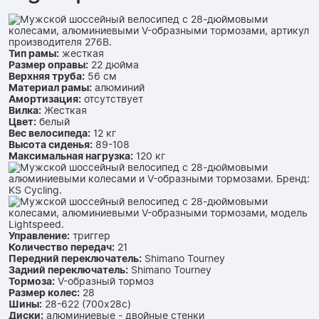
Тип рамы:
жесткая
Размер оправы:
22 дюйма
Верхняя труба:
56 см
Материал рамы:
алюминий
Амортизация:
отсутствует
Вилка:
Жесткая
Цвет:
белый
Вес велосипеда:
12 кг
Высота сиденья:
89-108
Максимальная нагрузка:
120 кг
Управление:
триггер
Количество передач:
21
Передний переключатель:
Shimano Tourney
Задний переключатель:
Shimano Tourney
Тормоза:
V-образный тормоз
Размер колес:
28
Шины:
28-622 (700x28c)
Диски:
алюминиевые - двойные стенки