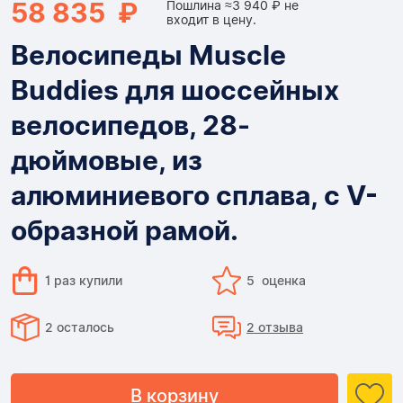
58 835 ₽
Пошлина ≈3 940 ₽ не
входит в цену.
Велосипеды Muscle
Buddies для шоссейных
велосипедов, 28-
дюймовые, из
алюминиевого сплава, с V-
образной рамой.
1 раз купили
5 оценка
2 осталось
2 отзыва
В корзину