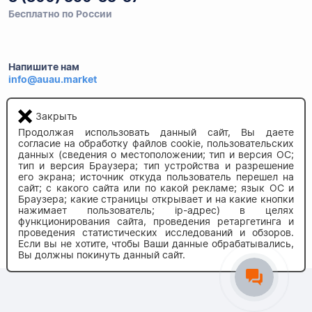
Бесплатно по России
Напишите нам
info@auau.market
236027, г.Калининград
Закрыть
ул.Калязинская 6, оф. 2
Продолжая использовать данный сайт, Вы даете
согласие на обработку файлов cookie, пользовательских
данных (сведения о местоположении; тип и версия ОС;
тип и версия Браузера; тип устройства и разрешение
его экрана; источник откуда пользователь перешел на
сайт; с какого сайта или по какой рекламе; язык ОС и
Браузера; какие страницы открывает и на какие кнопки
нажимает пользователь; ip-адрес) в целях
функционирования сайта, проведения ретаргетинга и
© 2020-2026 auau.market
проведения статистических исследований и обзоров.
Если вы не хотите, чтобы Ваши данные обрабатывались,
Вы должны покинуть данный сайт.