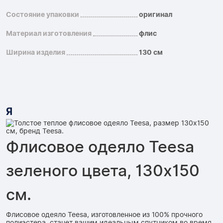
Состояние упаковки
оригинал
Материал изготовления
флис
Ширина изделия
130 см
Я
Флисовое одеяло Teesa
зеленого цвета, 130x150
см.
Флисовое одеяло Teesa, изготовленное из 100% прочного
полиэстера, станет вашим идеальным спутником во время