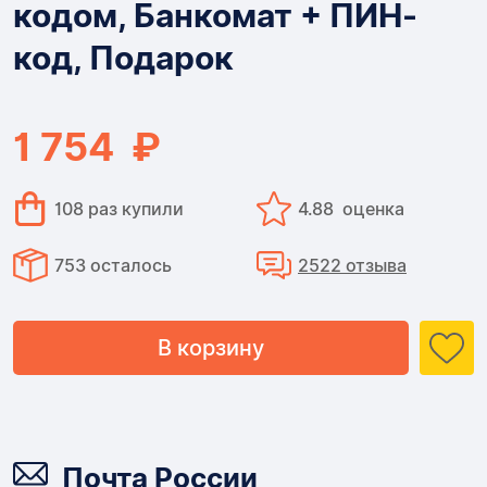
кодом, Банкомат + ПИН-
Купюры
код, Подарок
с
кодом,
1 754 ₽
Банкомат
+
108 раз купили
4.88 оценка
ПИН-
753 осталось
2522 отзыва
код,
Подарок
В корзину
Доставка
Почта России