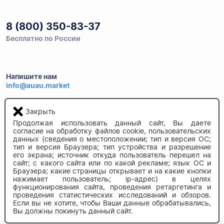
8 (800) 350-83-37
Бесплатно по России
Напишите нам
info@auau.market
236027, г.Калининград
Закрыть
ул.Калязинская 6, оф. 2
Продолжая использовать данный сайт, Вы даете
согласие на обработку файлов cookie, пользовательских
данных (сведения о местоположении; тип и версия ОС;
тип и версия Браузера; тип устройства и разрешение
его экрана; источник откуда пользователь перешел на
сайт; с какого сайта или по какой рекламе; язык ОС и
Браузера; какие страницы открывает и на какие кнопки
нажимает пользователь; ip-адрес) в целях
функционирования сайта, проведения ретаргетинга и
© 2020-2026 auau.market
проведения статистических исследований и обзоров.
Если вы не хотите, чтобы Ваши данные обрабатывались,
Вы должны покинуть данный сайт.