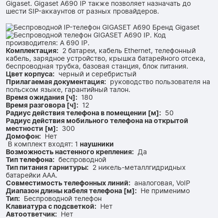
Gigaset. Gigaset A690 IP также позволяет назначать до
шести SIP-аккаунтов от разных провайдеров.
Комплектация:
2 батареи, кабель Ethernet, телефонный
кабель, зарядное устройство, крышка батарейного отсека,
беспроводная трубка, базовая станция, блок питания.
Цвет корпуса:
черный и серебристый
Прилагаемая документация:
руководство пользователя на
польском языке, гарантийный талон.
Время ожидания [ч]:
180
Время разговора [ч]:
12
Радиус действия телефона в помещении [м]:
50
Радиус действия мобильного телефона на открытой
местности [м]:
300
Домофон:
Нет
В комплект входят: 1
наушники
Возможность настенного крепления:
Да
Тип телефона:
беспроводной
Тип питания гарнитуры:
2 никель-металлгидридных
батарейки AAA.
Совместимость телефонных линий:
аналоговая, VoIP
Диапазон длины кабеля телефона [м]:
Не применимо
Тип:
Беспроводной телефон
Клавиатура с подсветкой:
Нет
Автоответчик:
Нет