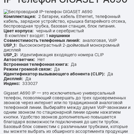
Комплектация:
2 батареи, кабель Ethernet, телефонный
кабель, зарядное устройство, крышка батарейного отсека,
беспроводная трубка, базовая станция, блок питания.
Цвет корпуса:
черный и серебристый
В комплект входят: 1
наушники
Совместимость телефонных линий:
аналоговая, VoIP
USP_1:
Высококонтрастный 2-дюймовый монохромный
дисплей
USP_2:
Идентификация входящего номера CLIP
Автоответчик:
Нет
Встроенная телефонная книга:
Да
Режим громкой связи:
Да
Идентификатор вызывающего абонента (CLIP):
Да
Дисплей:
Да
Индекс:
333027
Gigaset A690 IP — это исключительно универсальный
телефон, позволяющий совершать до трех одновременных
звонков через интернет или по традиционной аналоговой
телефонной линии. Выбирайте между двумя VoIP-звонками и
одним звонком по стационарной линии одним нажатием
кнопки. Удобство звонков дополнительно повышается
благодаря возможности подключения до шести трубок.
Базовый блок совместим с различными трубками, которые
вы можете выбрать из обширного ассортимента продукции