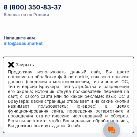
8 (800) 350-83-37
Бесплатно по России
Напишите нам
info@auau.market
236027, г.Калининград
ул.Калязинская 6, оф. 2
Закрыть
Продолжая использовать данный сайт, Вы даете
согласие на обработку файлов cookie, пользовательских
данных (сведения о местоположении; тип и версия ОС;
тип и версия Браузера; тип устройства и разрешение
его экрана; источник откуда пользователь перешел на
сайт; с какого сайта или по какой рекламе; язык ОС и
Браузера; какие страницы открывает и на какие кнопки
нажимает пользователь; ip-адрес) в целях
© 2020-2026 auau.market
функционирования сайта, проведения ретаргетинга и
проведения статистических исследований и обзоров.
Если вы не хотите, чтобы Ваши данные обрабатывались,
Вы должны покинуть данный сайт.