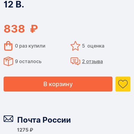
12 В.
-
12
838 ₽
В.
0 раз купили
5 оценка
9 осталось
2 отзыва
В корзину
Доставка
Почта России
1275 ₽