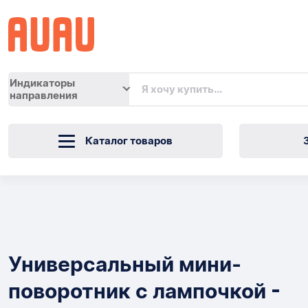
Индикаторы
направления
Каталог товаров
Универсальный
мини-
Товары
поворотник
Универсальный мини-
с
поворотник с лампочкой -
лампочкой