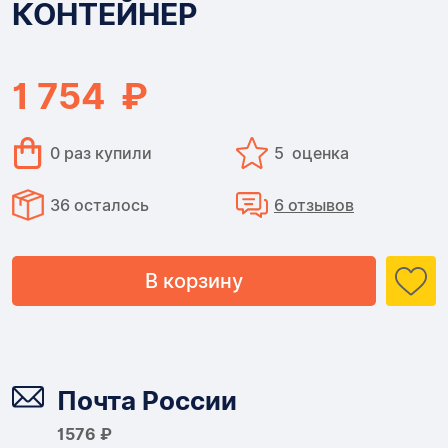
КОНТЕЙНЕР
DOKA
КОНТЕЙНЕР
1 754 ₽
0 раз купили
5 оценка
36 осталось
6 отзывов
В корзину
Доставка
Почта России
1576 ₽