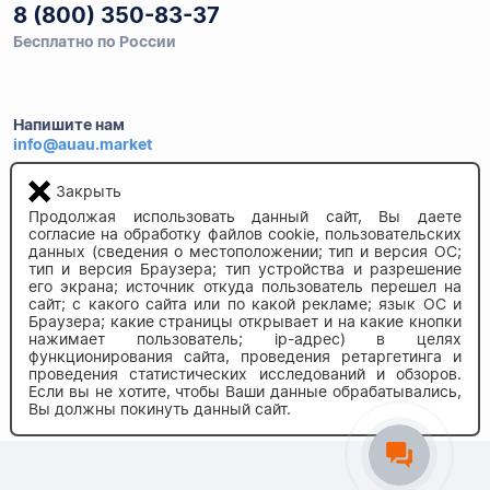
8 (800) 350-83-37
Бесплатно по России
Напишите нам
info@auau.market
Закрыть
236027, г.Калининград
Продолжая использовать данный сайт, Вы даете
ул.Калязинская 6, оф. 2
согласие на обработку файлов cookie, пользовательских
данных (сведения о местоположении; тип и версия ОС;
тип и версия Браузера; тип устройства и разрешение
его экрана; источник откуда пользователь перешел на
сайт; с какого сайта или по какой рекламе; язык ОС и
Браузера; какие страницы открывает и на какие кнопки
нажимает пользователь; ip-адрес) в целях
функционирования сайта, проведения ретаргетинга и
проведения статистических исследований и обзоров.
© 2020-2026 auau.market
Если вы не хотите, чтобы Ваши данные обрабатывались,
Вы должны покинуть данный сайт.