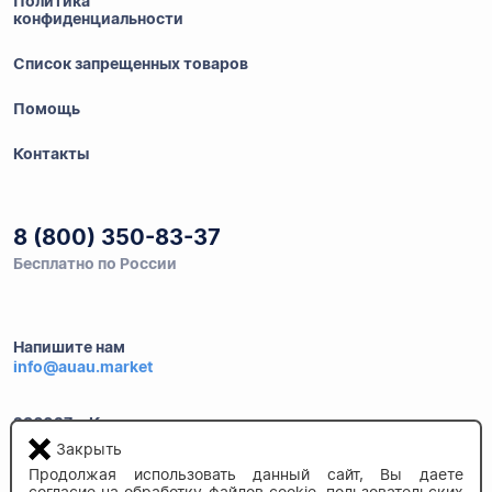
Политика
конфиденциальности
Список запрещенных товаров
Помощь
Контакты
8 (800) 350-83-37
Бесплатно по России
Напишите нам
info@auau.market
236027, г.Калининград
ул.Калязинская 6, оф. 2
Закрыть
Продолжая использовать данный сайт, Вы даете