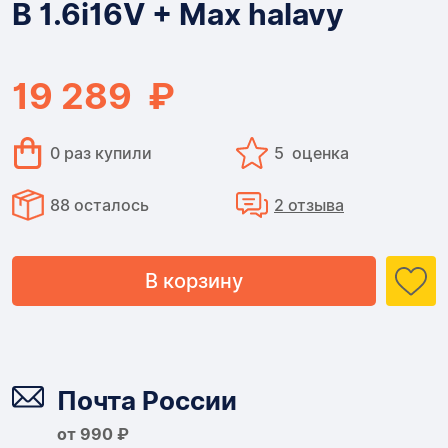
B 1.6i16V + Max halavy
OPEL
VECTRA
19 289 ₽
B
1.6i16V
0 раз купили
5 оценка
+
88 осталось
2 отзыва
Max
halavy
В корзину
Доставка
Почта России
от 990 ₽