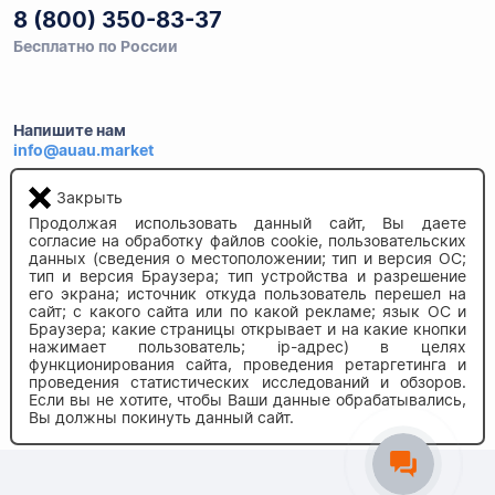
8 (800) 350-83-37
Бесплатно по России
Напишите нам
info@auau.market
Закрыть
236027, г.Калининград
Продолжая использовать данный сайт, Вы даете
ул.Калязинская 6, оф. 2
согласие на обработку файлов cookie, пользовательских
данных (сведения о местоположении; тип и версия ОС;
тип и версия Браузера; тип устройства и разрешение
его экрана; источник откуда пользователь перешел на
сайт; с какого сайта или по какой рекламе; язык ОС и
Браузера; какие страницы открывает и на какие кнопки
нажимает пользователь; ip-адрес) в целях
функционирования сайта, проведения ретаргетинга и
проведения статистических исследований и обзоров.
© 2020-2026 auau.market
Если вы не хотите, чтобы Ваши данные обрабатывались,
Вы должны покинуть данный сайт.