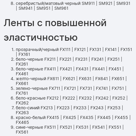
серебристый/матовый черный SM911 | SM921 | SM931
| SM941 | SM951 | SM961
Ленты с повышенной
эластичностью
прозрачный/черный FX111 | FX121 | FX131 | FX141 | FX151
| FX161
бело-черные FX211 | FX221 | FX231 | FX241 | FX251 |
FX261
бело-черные FX411 | FX421 | FX431 | FX441 | FX451 |
FX461
желто-черный FX611 | FX621 | FX631 | FX641 | FX651 |
FX661
зелено-черные FX711 | FX721 | FX731 | FX741 | FX751 |
FX761
бело-красные FX212 | FX222 | FX232 | FX242 | FX252 |
FX262
бело-синий FX213 | FX223 | FX233 | FX243 | FX253 |
FX263
красно-белый FX415 | FX425 | FX435 | FX445 | FX455 |
FX465
сине-черные FX511 | FX521 | FX531 | FX541 | FX551 |
FX561