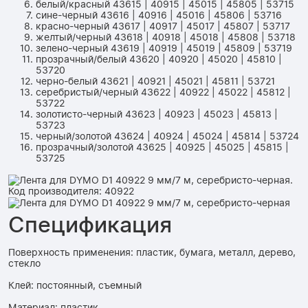
белый/красный 43615 | 40915 | 45015 | 45805 | 53715
сине-черный 43616 | 40916 | 45016 | 45806 | 53716
красно-черный 43617 | 40917 | 45017 | 45807 | 53717
желтый/черный 43618 | 40918 | 45018 | 45808 | 53718
зелено-черный 43619 | 40919 | 45019 | 45809 | 53719
прозрачный/белый 43620 | 40920 | 45020 | 45810 |
53720
черно-белый 43621 | 40921 | 45021 | 45811 | 53721
серебристый/черный 43622 | 40922 | 45022 | 45812 |
53722
золотисто-черный 43623 | 40923 | 45023 | 45813 |
53723
черный/золотой 43624 | 40924 | 45024 | 45814 | 53724
прозрачный/золотой 43625 | 40925 | 45025 | 45815 |
53725
Спецификация
Поверхность применения: пластик, бумага, металл, дерево,
стекло
Клей: постоянный, съемный
Материал: пластик