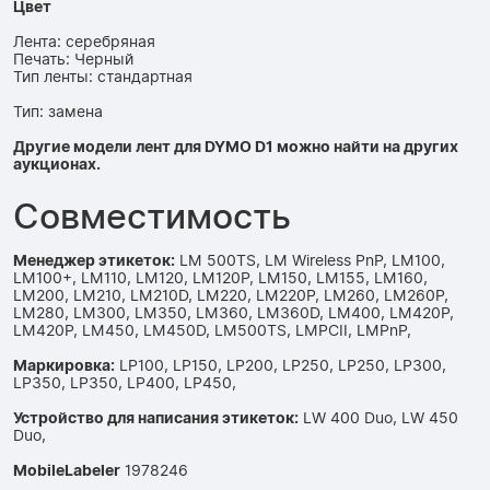
Цвет
Лента: серебряная
Печать: Черный
Тип ленты: стандартная
Тип: замена
Другие модели лент для DYMO D1 можно найти на других
аукционах.
Совместимость
Менеджер этикеток:
LM 500TS, LM Wireless PnP, LM100,
LM100+, LM110, LM120, LM120P, LM150, LM155, LM160,
LM200, LM210, LM210D, LM220, LM220P, LM260, LM260P,
LM280, LM300, LM350, LM360, LM360D, LM400, LM420P,
LM420P, LM450, LM450D, LM500TS, LMPCII, LMPnP,
Маркировка:
LP100, LP150, LP200, LP250, LP250, LP300,
LP350, LP350, LP400, LP450,
Устройство для написания этикеток:
LW 400 Duo, LW 450
Duo,
MobileLabeler
1978246