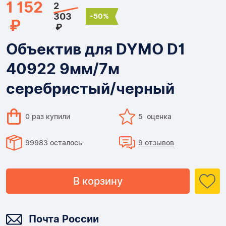
1 152
2
303
-50%
₽
₽
Объектив для DYMO D1
40922 9мм/7м
серебристый/черный
0 раз купили
5 оценка
99983 осталось
9 отзывов
В корзину
Доставка
Почта России