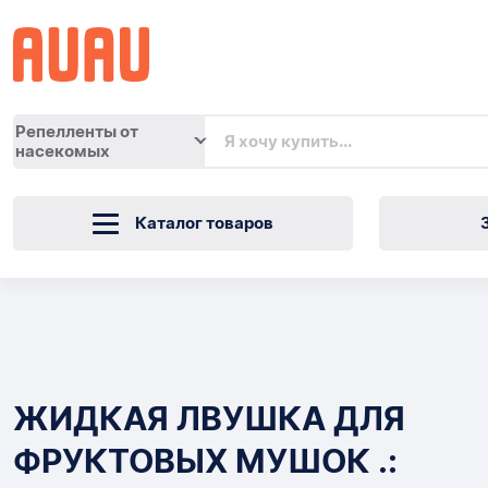
Репелленты от
насекомых
Каталог товаров
ЖИДКАЯ
ЛВУШКА
Товары
ДЛЯ
ЖИДКАЯ ЛВУШКА ДЛЯ
ФРУКТОВЫХ
ФРУКТОВЫХ МУШОК .:
МУШОК