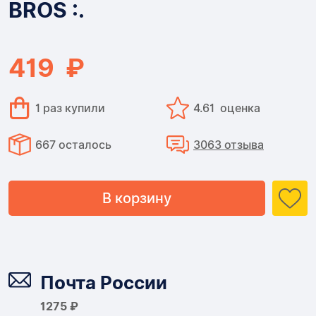
BROS :.
.:
BROS
419 ₽
:.
1 раз купили
4.61 оценка
667 осталось
3063 отзыва
В корзину
Доставка
Почта России
1275 ₽