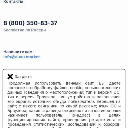
Контакты
8 (800) 350-83-37
Бесплатно по России
Напишите нам
info@auau.market
236027, г.Калининград
Закрыть
ул.Калязинская 6, оф. 2
Продолжая использовать данный сайт, Вы даете
согласие на обработку файлов cookie, пользовательских
данных (сведения о местоположении; тип и версия ОС;
тип и версия Браузера; тип устройства и разрешение
его экрана; источник откуда пользователь перешел на
сайт; с какого сайта или по какой рекламе; язык ОС и
Браузера; какие страницы открывает и на какие кнопки
нажимает пользователь; ip-адрес) в целях
© 2020-2026 auau.market
функционирования сайта, проведения ретаргетинга и
проведения статистических исследований и обзоров.