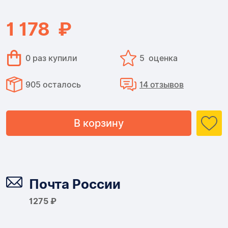
мм
1 178 ₽
0 раз купили
5 оценка
905 осталось
14 отзывов
В корзину
Доставка
Почта России
1275 ₽