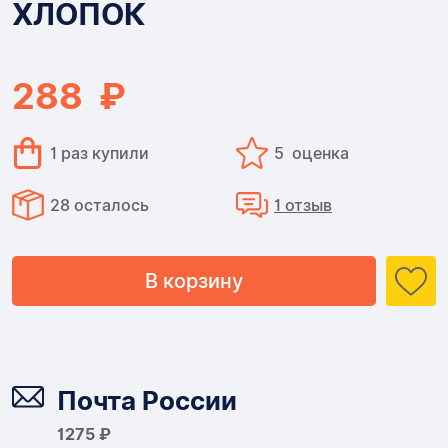
ХЛОПОК
ХЛОПОК,
ХЛОПОК
288 ₽
1 раз купили
5 оценка
28 осталось
1 отзыв
В корзину
Доставка
Почта России
1275 ₽