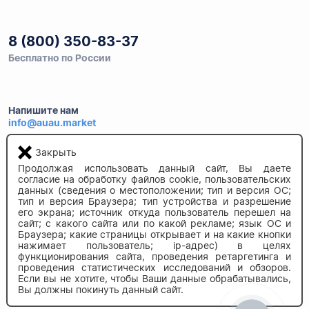
8 (800) 350-83-37
Бесплатно по России
Напишите нам
info@auau.market
Закрыть
236027, г.Калининград
Продолжая использовать данный сайт, Вы даете
ул.Калязинская 6, оф. 2
согласие на обработку файлов cookie, пользовательских
данных (сведения о местоположении; тип и версия ОС;
тип и версия Браузера; тип устройства и разрешение
его экрана; источник откуда пользователь перешел на
сайт; с какого сайта или по какой рекламе; язык ОС и
Браузера; какие страницы открывает и на какие кнопки
нажимает пользователь; ip-адрес) в целях
функционирования сайта, проведения ретаргетинга и
проведения статистических исследований и обзоров.
© 2020-2026 auau.market
Если вы не хотите, чтобы Ваши данные обрабатывались,
Вы должны покинуть данный сайт.