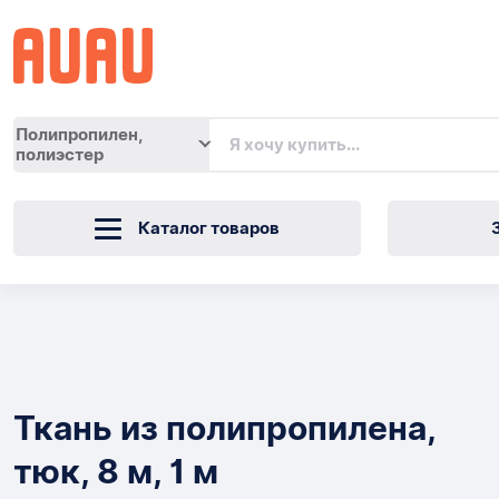
Полипропилен,
полиэстер
Каталог товаров
Ткань
из
Товары
полипропилена,
Ткань из полипропилена,
тюк,
тюк, 8 м, 1 м
8