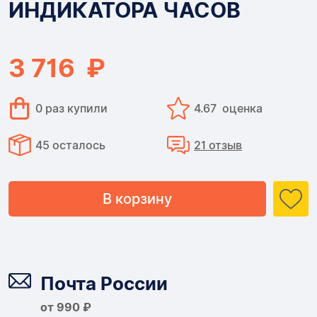
ИНДИКАТОРА ЧАСОВ
ЧАСОВ
3 716 ₽
0 раз купили
4.67 оценка
45 осталось
21 отзыв
В корзину
Доставка
Почта России
от 990 ₽