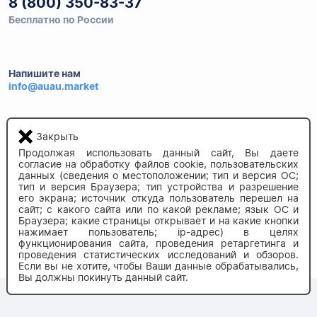
8 (800) 350-83-37
Бесплатно по России
Напишите нам
info@auau.market
236027, г.Калининград
ул.Калязинская 6, оф. 2
Закрыть
Продолжая использовать данный сайт, Вы даете
согласие на обработку файлов cookie, пользовательских
данных (сведения о местоположении; тип и версия ОС;
тип и версия Браузера; тип устройства и разрешение
его экрана; источник откуда пользователь перешел на
сайт; с какого сайта или по какой рекламе; язык ОС и
Браузера; какие страницы открывает и на какие кнопки
нажимает пользователь; ip-адрес) в целях
© 2020-2026 auau.market
функционирования сайта, проведения ретаргетинга и
проведения статистических исследований и обзоров.
Если вы не хотите, чтобы Ваши данные обрабатывались,
Вы должны покинуть данный сайт.