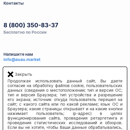
Контакты
8 (800) 350-83-37
Бесплатно по России
Напишите нам
info@auau.market
Закрыть
236027, г.Калининград
ул.Калязинская 6, оф. 2
Продолжая использовать данный сайт, Вы даете
согласие на обработку файлов cookie, пользовательских
данных (сведения о местоположении; тип и версия ОС;
тип и версия Браузера; тип устройства и разрешение
его экрана; источник откуда пользователь перешел на
сайт; с какого сайта или по какой рекламе; язык ОС и
Браузера; какие страницы открывает и на какие кнопки
нажимает пользователь; ip-адрес) в целях
функционирования сайта, проведения ретаргетинга и
© 2020-2026 auau.market
проведения статистических исследований и обзоров.
Если вы не хотите, чтобы Ваши данные обрабатывались,