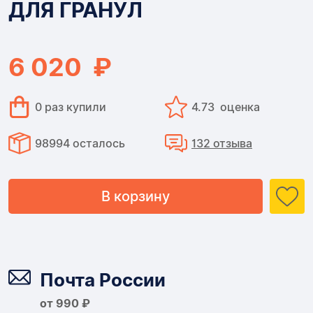
ДЛЯ ГРАНУЛ
+2
ДЛЯ
6 020 ₽
ГРАНУЛ
0 раз купили
4.73 оценка
98994 осталось
132 отзыва
В корзину
Доставка
Почта России
от 990 ₽