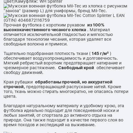
Цвет/Камуфляж: WH Splinter
Прочная футболка с коротким рукавом
из 100%
высококачественного чесаного хлопка
. Материал
отличается исключительной гладкостью и мягкостью
благодаря технологии чесания, которая удаляет все
свободные волокна и примеси.
Тщательно подобранная плотность ткани (
145 г/м²
)
обеспечивает воздухопроницаемость и долговечность.
Мягкий ребристый воротник предотвращает натирание и
чрезмерное растяжение.
Свободный крой
обеспечивает
свободу движений.
Края рубашки
обработаны прочной, но аккуратной
строчкой,
предотвращающей распускание нитей. Кроме
того, ткань можно стирать многократно, не опасаясь потери
цвета.
Благодаря натуральному материалу и удобному крою, эта
футболка идеально подходит для повседневной носки и
любых занятий, от спортзала до активного отдыха на
природе. Она также подходит в качестве первого слоя во
время походов и экспедиций на выживание.