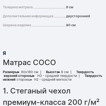
Толщина матраса
8 см
Дополнительная информация
двусторонний
Ширина изделия
80 см
Я
Матрас COCO
Размеры▸
80x180 см ❘
Высота▸
8 см ❘
Твердость
верхней
стороны▸
H3 - средней твердости ❘
Твердость
нижней
стороны▸ H2 - средней мягкости
1. Стеганый чехол
премиум-класса 200 г/м²