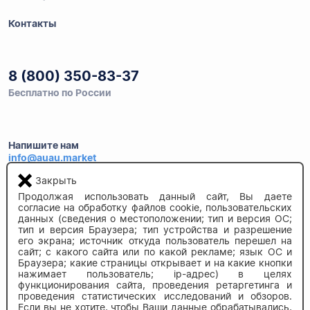
Контакты
8 (800) 350-83-37
Бесплатно по России
Напишите нам
info@auau.market
Закрыть
236027, г.Калининград
Продолжая использовать данный сайт, Вы даете
ул.Калязинская 6, оф. 2
согласие на обработку файлов cookie, пользовательских
данных (сведения о местоположении; тип и версия ОС;
тип и версия Браузера; тип устройства и разрешение
его экрана; источник откуда пользователь перешел на
сайт; с какого сайта или по какой рекламе; язык ОС и
Браузера; какие страницы открывает и на какие кнопки
нажимает пользователь; ip-адрес) в целях
функционирования сайта, проведения ретаргетинга и
проведения статистических исследований и обзоров.
Если вы не хотите, чтобы Ваши данные обрабатывались,
© 2020-2026 auau.market