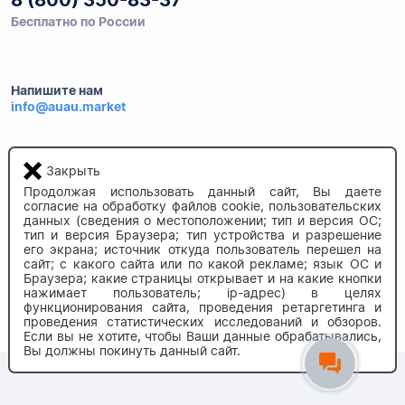
8 (800) 350-83-37
Бесплатно по России
Напишите нам
info@auau.market
236027, г.Калининград
ул.Калязинская 6, оф. 2
Закрыть
Продолжая использовать данный сайт, Вы даете
согласие на обработку файлов cookie, пользовательских
данных (сведения о местоположении; тип и версия ОС;
тип и версия Браузера; тип устройства и разрешение
его экрана; источник откуда пользователь перешел на
сайт; с какого сайта или по какой рекламе; язык ОС и
Браузера; какие страницы открывает и на какие кнопки
нажимает пользователь; ip-адрес) в целях
© 2020-2026 auau.market
функционирования сайта, проведения ретаргетинга и
проведения статистических исследований и обзоров.
Если вы не хотите, чтобы Ваши данные обрабатывались,
Вы должны покинуть данный сайт.