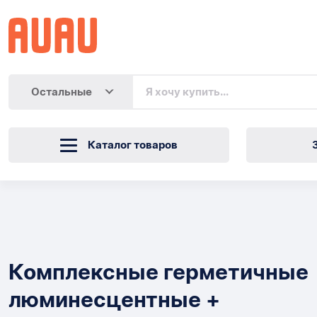
Остальные
Каталог товаров
Комплексные
герметичные
Товары
люминесцентные
Комплексные герметичные
+
люминесцентные +
светящиеся