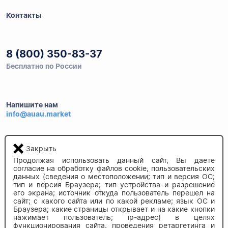
Контакты
8 (800) 350-83-37
Бесплатно по России
Напишите нам
info@auau.market
236027, г.Калининград
Закрыть
ул.Калязинская 6, оф. 2
Продолжая использовать данный сайт, Вы даете
согласие на обработку файлов cookie, пользовательских
данных (сведения о местоположении; тип и версия ОС;
тип и версия Браузера; тип устройства и разрешение
его экрана; источник откуда пользователь перешел на
сайт; с какого сайта или по какой рекламе; язык ОС и
Браузера; какие страницы открывает и на какие кнопки
нажимает пользователь; ip-адрес) в целях
© 2020-2026 auau.market
функционирования сайта, проведения ретаргетинга и